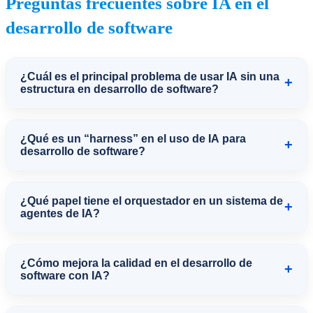
Preguntas frecuentes sobre IA en el
desarrollo de software
¿Cuál es el principal problema de usar IA sin una
+
estructura en desarrollo de software?
El principal problema es la falta de
¿Qué es un “harness” en el uso de IA para
+
control. Sin una estructura, los modelos
desarrollo de software?
generan resultados inconsistentes,
Un harness es una infraestructura que
toman decisiones sin contexto y
¿Qué papel tiene el orquestador en un sistema de
+
rodea al modelo y define cómo debe
agentes de IA?
dificultan la trazabilidad del trabajo
trabajar: establece procesos, límites,
dentro del proyecto.
El orquestador actúa como un líder
contexto y criterios de calidad para
¿Cómo mejora la calidad en el desarrollo de
+
técnico. Define el flujo de trabajo,
software con IA?
convertir la IA en un sistema fiable.
controla las decisiones relevantes y