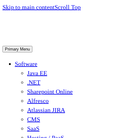
Skip to main content
Scroll Top
Primary Menu
Software
Java EE
.NET
Sharepoint Online
Alfresco
Atlassian JIRA
CMS
SaaS
Hosting / PaaS