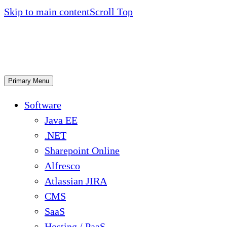
Skip to main content
Scroll Top
Primary Menu
Software
Java EE
.NET
Sharepoint Online
Alfresco
Atlassian JIRA
CMS
SaaS
Hosting / PaaS