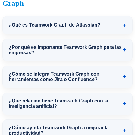
Graph
+
¿Qué es Teamwork Graph de Atlassian?
Teamwork Graph es la capa de datos de
¿Por qué es importante Teamwork Graph para las
+
Atlassian que conecta toda la
empresas?
información del trabajo en una
Permite eliminar silos de información y
organización, incluyendo tareas,
¿Cómo se integra Teamwork Graph con
+
entender cómo se relaciona el trabajo
herramientas como Jira o Confluence?
documentos, personas y decisiones,
entre equipos y herramientas, mejorando
creando una visión completa del
Teamwork Graph conecta
la eficiencia operativa y la toma de
funcionamiento real.
¿Qué relación tiene Teamwork Graph con la
+
automáticamente los datos de Jira,
inteligencia artificial?
decisiones.
Confluence y otras aplicaciones, así
Teamwork Graph proporciona el
como herramientas externas, unificando
¿Cómo ayuda Teamwork Graph a mejorar la
+
contexto necesario para que la
productividad?