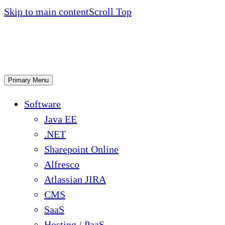
Skip to main content
Scroll Top
Primary Menu
Software
Java EE
.NET
Sharepoint Online
Alfresco
Atlassian JIRA
CMS
SaaS
Hosting / PaaS