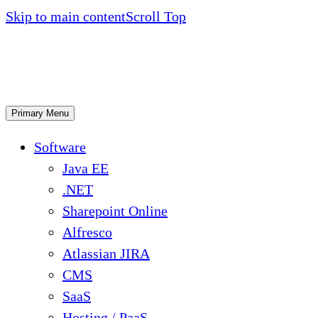
Skip to main content
Scroll Top
Primary Menu
Software
Java EE
.NET
Sharepoint Online
Alfresco
Atlassian JIRA
CMS
SaaS
Hosting / PaaS