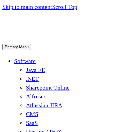
Skip to main content
Scroll Top
Primary Menu
Software
Java EE
.NET
Sharepoint Online
Alfresco
Atlassian JIRA
CMS
SaaS
Hosting / PaaS