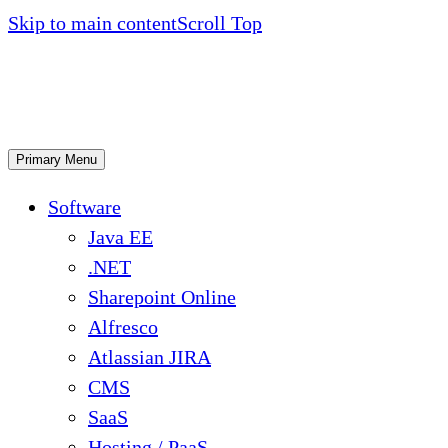
Skip to main content
Scroll Top
Primary Menu
Software
Java EE
.NET
Sharepoint Online
Alfresco
Atlassian JIRA
CMS
SaaS
Hosting / PaaS