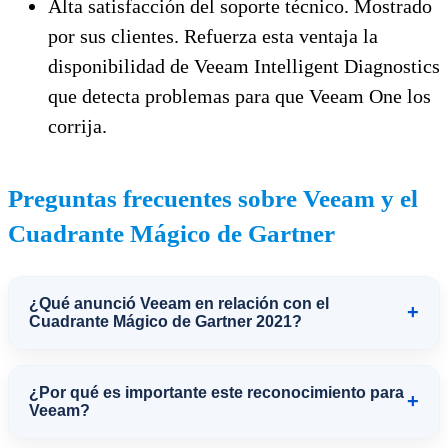
Alta satisfacción del soporte técnico. Mostrado
por sus clientes. Refuerza esta ventaja la
disponibilidad de Veeam Intelligent Diagnostics
que detecta problemas para que Veeam One los
corrija.
Preguntas frecuentes sobre Veeam y el
Cuadrante Mágico de Gartner
¿Qué anunció Veeam en relación con el
+
Cuadrante Mágico de Gartner 2021?
Veeam anunció su reconocimiento como
¿Por qué es importante este reconocimiento para
+
líder en el Cuadrante Mágico de Gartner
Veeam?
para soluciones de software de respaldo