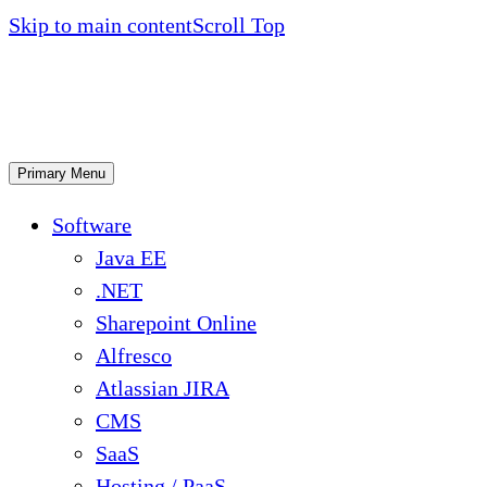
Skip to main content
Scroll Top
Primary Menu
Software
Java EE
.NET
Sharepoint Online
Alfresco
Atlassian JIRA
CMS
SaaS
Hosting / PaaS