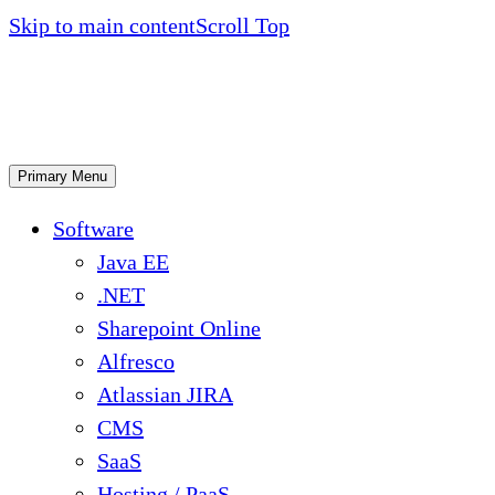
Skip to main content
Scroll Top
Primary Menu
Software
Java EE
.NET
Sharepoint Online
Alfresco
Atlassian JIRA
CMS
SaaS
Hosting / PaaS