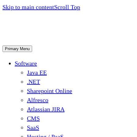
Skip to main content
Scroll Top
Primary Menu
Software
Java EE
.NET
Sharepoint Online
Alfresco
Atlassian JIRA
CMS
SaaS
Hosting / PaaS