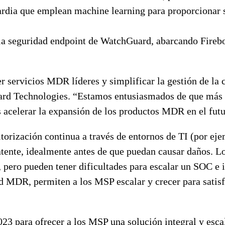
dia que emplean machine learning para proporcionar se
e la seguridad endpoint de WatchGuard, abarcando Fireb
ervicios MDR líderes y simplificar la gestión de la c
uard Technologies. “Estamos entusiasmados de que más
acelerar la expansión de los productos MDR en el futu
orización continua a través de entornos de TI (por eje
atente, idealmente antes de que puedan causar daños. L
pero pueden tener dificultades para escalar un SOC e i
DR, permiten a los MSP escalar y crecer para satisfac
para ofrecer a los MSP una solución integral y escal