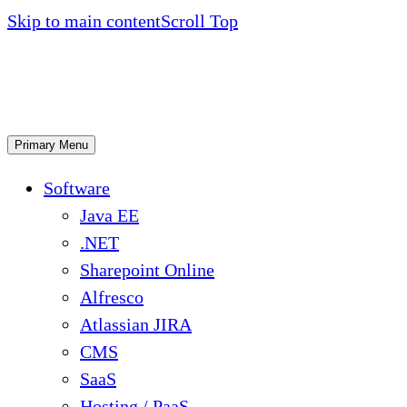
Skip to main content
Scroll Top
Primary Menu
Software
Java EE
.NET
Sharepoint Online
Alfresco
Atlassian JIRA
CMS
SaaS
Hosting / PaaS