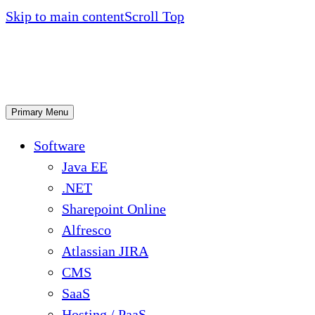
Skip to main content
Scroll Top
Primary Menu
Software
Java EE
.NET
Sharepoint Online
Alfresco
Atlassian JIRA
CMS
SaaS
Hosting / PaaS