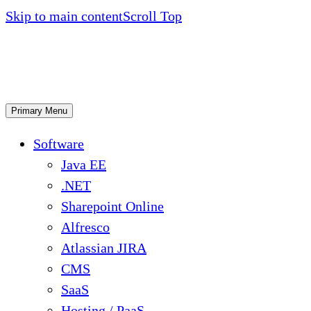
Skip to main content
Scroll Top
Primary Menu
Software
Java EE
.NET
Sharepoint Online
Alfresco
Atlassian JIRA
CMS
SaaS
Hosting / PaaS