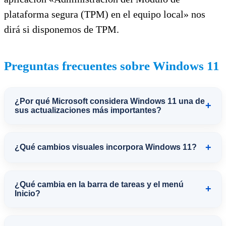
plataforma segura (TPM) en el equipo local» nos
dirá si disponemos de TPM.
Preguntas frecuentes sobre Windows 11
¿Por qué Microsoft considera Windows 11 una de
+
sus actualizaciones más importantes?
Según Microsoft, Windows 11 representa
+
¿Qué cambios visuales incorpora Windows 11?
la mayor evolución del sistema operativo
en años gracias a su rediseño visual,
Windows 11 introduce una renovación
¿Qué cambia en la barra de tareas y el menú
mejoras en productividad, integración
+
estética completa basada en Fluent
Inicio?
con servicios cloud, optimización del
Design. Incluye nuevas animaciones,
rendimiento y nuevas funcionalidades
La barra de tareas aparece centrada por