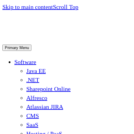
Skip to main content
Scroll Top
Primary Menu
Software
Java EE
.NET
Sharepoint Online
Alfresco
Atlassian JIRA
CMS
SaaS
Hosting / PaaS