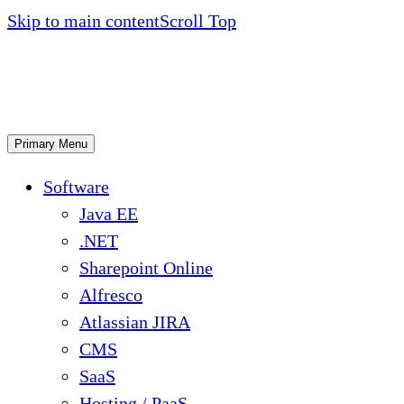
Skip to main content
Scroll Top
Primary Menu
Software
Java EE
.NET
Sharepoint Online
Alfresco
Atlassian JIRA
CMS
SaaS
Hosting / PaaS