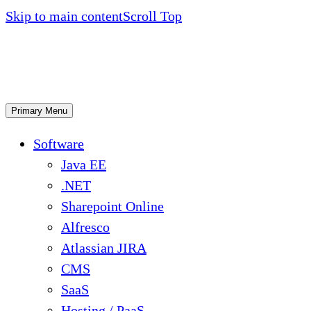
Skip to main content
Scroll Top
Primary Menu
Software
Java EE
.NET
Sharepoint Online
Alfresco
Atlassian JIRA
CMS
SaaS
Hosting / PaaS