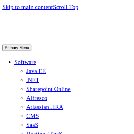
Skip to main content
Scroll Top
Primary Menu
Software
Java EE
.NET
Sharepoint Online
Alfresco
Atlassian JIRA
CMS
SaaS
Hosting / PaaS