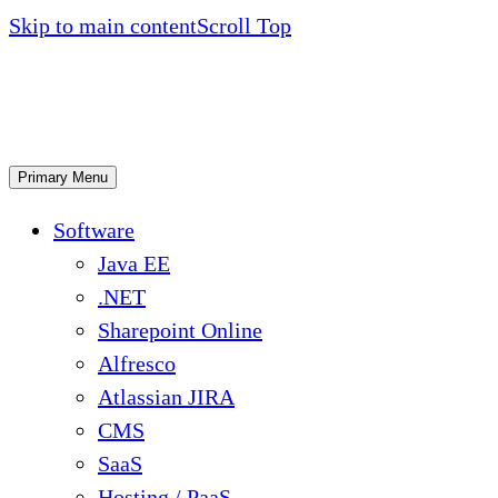
Skip to main content
Scroll Top
Primary Menu
Software
Java EE
.NET
Sharepoint Online
Alfresco
Atlassian JIRA
CMS
SaaS
Hosting / PaaS