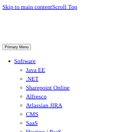
Skip to main content
Scroll Top
Primary Menu
Software
Java EE
.NET
Sharepoint Online
Alfresco
Atlassian JIRA
CMS
SaaS
Hosting / PaaS