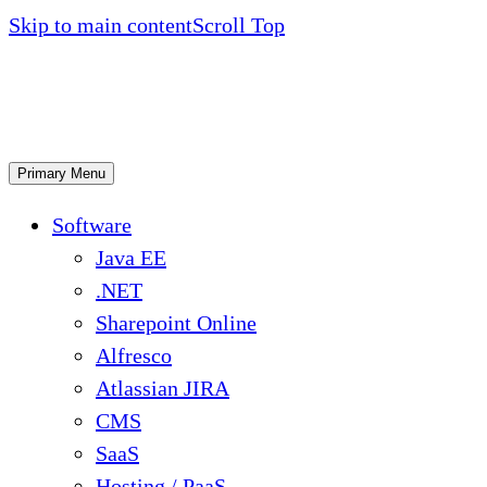
Skip to main content
Scroll Top
Primary Menu
Software
Java EE
.NET
Sharepoint Online
Alfresco
Atlassian JIRA
CMS
SaaS
Hosting / PaaS