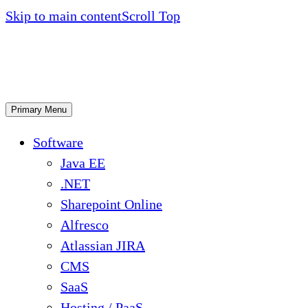
Skip to main content
Scroll Top
Primary Menu
Software
Java EE
.NET
Sharepoint Online
Alfresco
Atlassian JIRA
CMS
SaaS
Hosting / PaaS