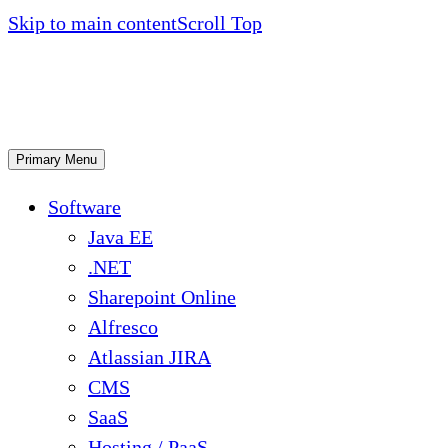
Skip to main content
Scroll Top
Primary Menu
Software
Java EE
.NET
Sharepoint Online
Alfresco
Atlassian JIRA
CMS
SaaS
Hosting / PaaS