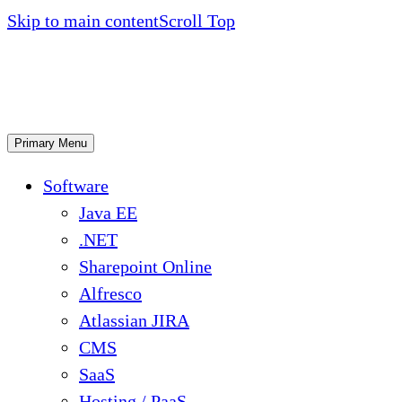
Skip to main content
Scroll Top
Primary Menu
Software
Java EE
.NET
Sharepoint Online
Alfresco
Atlassian JIRA
CMS
SaaS
Hosting / PaaS