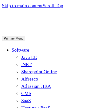
Skip to main content
Scroll Top
Primary Menu
Software
Java EE
.NET
Sharepoint Online
Alfresco
Atlassian JIRA
CMS
SaaS
Hosting / PaaS