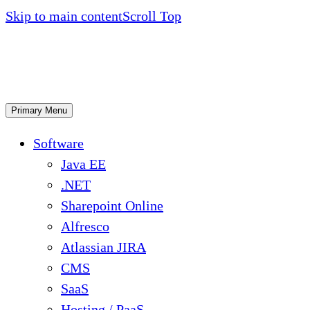
Skip to main content
Scroll Top
Primary Menu
Software
Java EE
.NET
Sharepoint Online
Alfresco
Atlassian JIRA
CMS
SaaS
Hosting / PaaS