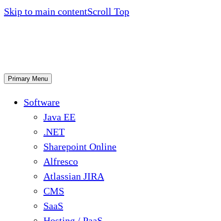
Skip to main content
Scroll Top
Primary Menu
Software
Java EE
.NET
Sharepoint Online
Alfresco
Atlassian JIRA
CMS
SaaS
Hosting / PaaS