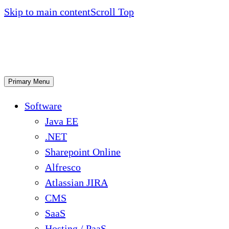
Skip to main content
Scroll Top
Primary Menu
Software
Java EE
.NET
Sharepoint Online
Alfresco
Atlassian JIRA
CMS
SaaS
Hosting / PaaS