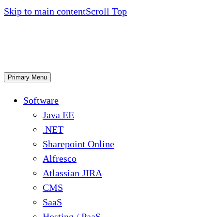
Skip to main content
Scroll Top
Primary Menu
Software
Java EE
.NET
Sharepoint Online
Alfresco
Atlassian JIRA
CMS
SaaS
Hosting / PaaS