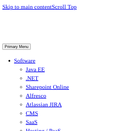
Skip to main content
Scroll Top
Primary Menu
Software
Java EE
.NET
Sharepoint Online
Alfresco
Atlassian JIRA
CMS
SaaS
Hosting / PaaS