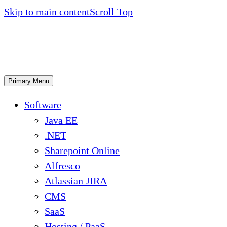
Skip to main content
Scroll Top
Primary Menu
Software
Java EE
.NET
Sharepoint Online
Alfresco
Atlassian JIRA
CMS
SaaS
Hosting / PaaS