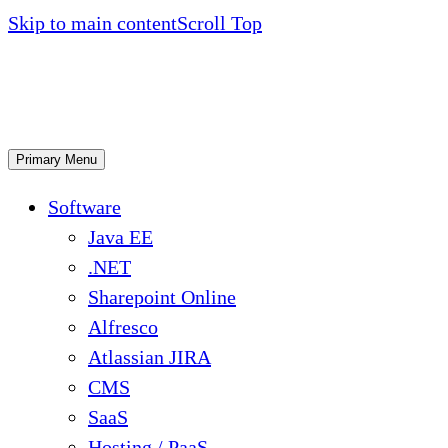
Skip to main content
Scroll Top
Primary Menu
Software
Java EE
.NET
Sharepoint Online
Alfresco
Atlassian JIRA
CMS
SaaS
Hosting / PaaS