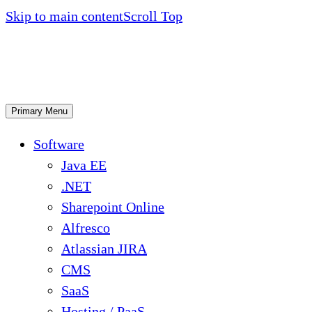
Skip to main content
Scroll Top
Primary Menu
Software
Java EE
.NET
Sharepoint Online
Alfresco
Atlassian JIRA
CMS
SaaS
Hosting / PaaS