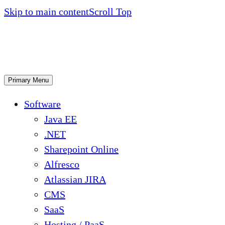
Skip to main content
Scroll Top
Primary Menu
Software
Java EE
.NET
Sharepoint Online
Alfresco
Atlassian JIRA
CMS
SaaS
Hosting / PaaS