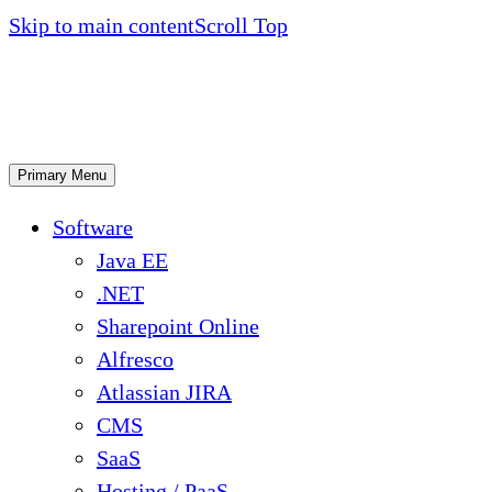
Skip to main content
Scroll Top
Primary Menu
Software
Java EE
.NET
Sharepoint Online
Alfresco
Atlassian JIRA
CMS
SaaS
Hosting / PaaS