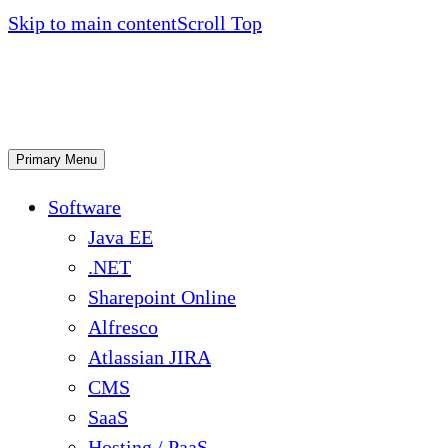
Skip to main content
Scroll Top
Primary Menu
Software
Java EE
.NET
Sharepoint Online
Alfresco
Atlassian JIRA
CMS
SaaS
Hosting / PaaS