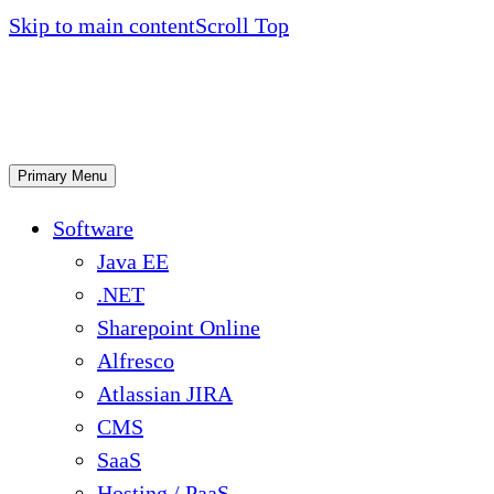
Skip to main content
Scroll Top
Primary Menu
Software
Java EE
.NET
Sharepoint Online
Alfresco
Atlassian JIRA
CMS
SaaS
Hosting / PaaS