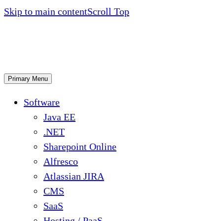
Skip to main content
Scroll Top
Primary Menu
Software
Java EE
.NET
Sharepoint Online
Alfresco
Atlassian JIRA
CMS
SaaS
Hosting / PaaS