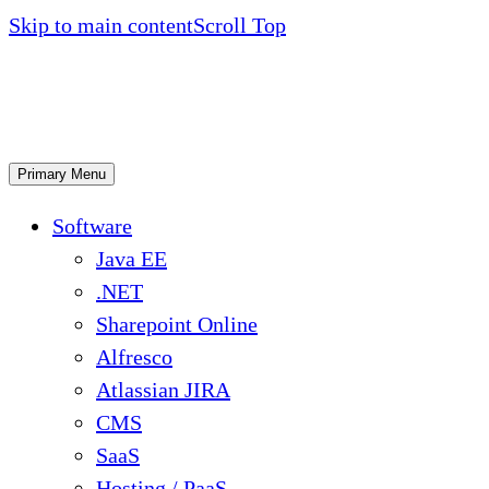
Skip to main content
Scroll Top
Primary Menu
Software
Java EE
.NET
Sharepoint Online
Alfresco
Atlassian JIRA
CMS
SaaS
Hosting / PaaS