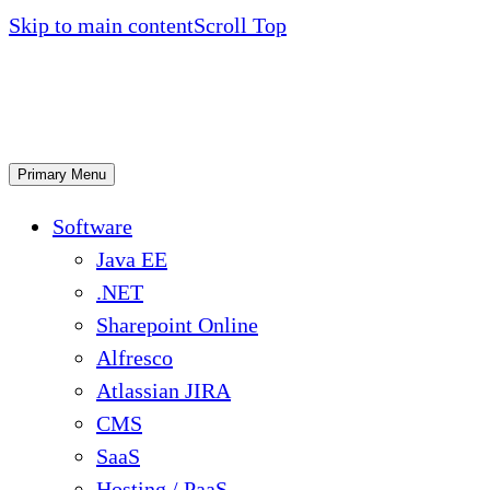
Skip to main content
Scroll Top
Primary Menu
Software
Java EE
.NET
Sharepoint Online
Alfresco
Atlassian JIRA
CMS
SaaS
Hosting / PaaS