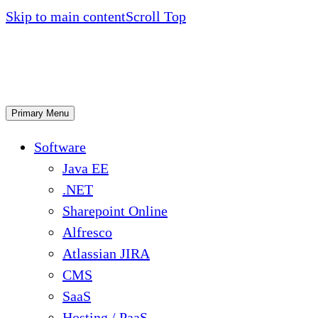
Skip to main content
Scroll Top
Primary Menu
Software
Java EE
.NET
Sharepoint Online
Alfresco
Atlassian JIRA
CMS
SaaS
Hosting / PaaS