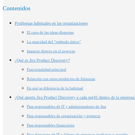
Contenidos
Problemas habituales en las organizaciones
El caos de las ideas dispersas
La opacidad del “embudo único”
Impacto directo en el negocio
¿Qué es Jira Product Discovery?
Funcionalidad principal
Relación con otros productos de Atlassian
En qué se diferencia de lo habitual
¿Qué aporta Jira Product Discovery a cada perfil dentro de la empresa
Para responsables de IT y administradores de Jira
Para responsables de organización y gerencia
Para responsables financieros
Para directores de IT y líderes de empresas medianas y grandes