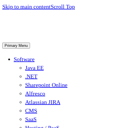
Skip to main content
Scroll Top
Primary Menu
Software
Java EE
.NET
Sharepoint Online
Alfresco
Atlassian JIRA
CMS
SaaS
Hosting / PaaS