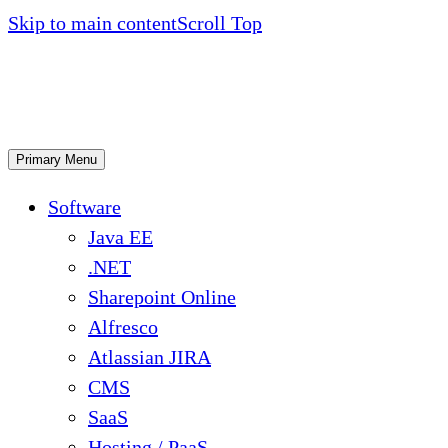
Skip to main content
Scroll Top
Primary Menu
Software
Java EE
.NET
Sharepoint Online
Alfresco
Atlassian JIRA
CMS
SaaS
Hosting / PaaS