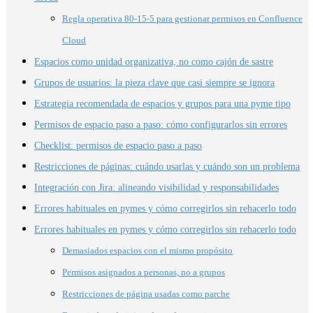
Regla operativa 80-15-5 para gestionar permisos en Confluence
Cloud
Espacios como unidad organizativa, no como cajón de sastre
Grupos de usuarios: la pieza clave que casi siempre se ignora
Estrategia recomendada de espacios y grupos para una pyme tipo
Permisos de espacio paso a paso: cómo configurarlos sin errores
Checklist: permisos de espacio paso a paso
Restricciones de páginas: cuándo usarlas y cuándo son un problema
Integración con Jira: alineando visibilidad y responsabilidades
Errores habituales en pymes y cómo corregirlos sin rehacerlo todo
Errores habituales en pymes y cómo corregirlos sin rehacerlo todo
Demasiados espacios con el mismo propósito
Permisos asignados a personas, no a grupos
Restricciones de página usadas como parche