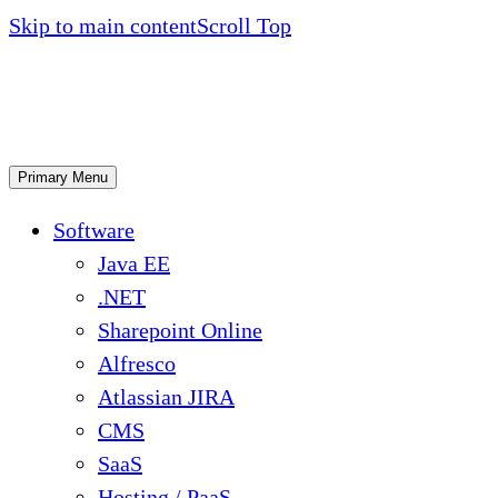
Skip to main content
Scroll Top
Primary Menu
Software
Java EE
.NET
Sharepoint Online
Alfresco
Atlassian JIRA
CMS
SaaS
Hosting / PaaS