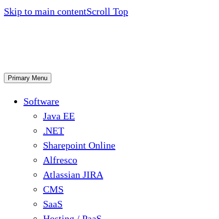
Skip to main content
Scroll Top
Primary Menu
Software
Java EE
.NET
Sharepoint Online
Alfresco
Atlassian JIRA
CMS
SaaS
Hosting / PaaS