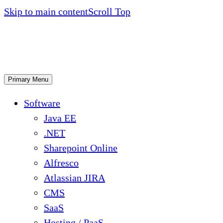
Skip to main content
Scroll Top
Primary Menu
Software
Java EE
.NET
Sharepoint Online
Alfresco
Atlassian JIRA
CMS
SaaS
Hosting / PaaS