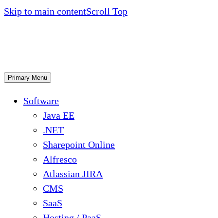
Skip to main content
Scroll Top
Primary Menu
Software
Java EE
.NET
Sharepoint Online
Alfresco
Atlassian JIRA
CMS
SaaS
Hosting / PaaS