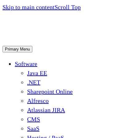
Skip to main content
Scroll Top
Primary Menu
Software
Java EE
.NET
Sharepoint Online
Alfresco
Atlassian JIRA
CMS
SaaS
Hosting / PaaS