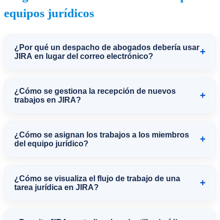
equipos jurídicos
¿Por qué un despacho de abogados debería usar
+
JIRA en lugar del correo electrónico?
Gestionar consultas y tareas por correo
¿Cómo se gestiona la recepción de nuevos
+
electrónico genera olvidos, retrasos,
trabajos en JIRA?
pérdida de información y nula visibilidad
El propio usuario puede crear un ticket
del equipo sobre el estado de cada
¿Cómo se asignan los trabajos a los miembros
+
de solicitud incluyendo una descripción
del equipo jurídico?
asunto. JIRA centraliza toda esta gestión
de lo que necesita, junto con la
en un único panel, con trazabilidad
Cuando se recibe un ticket, JIRA notifica
documentación asociada (contratos
completa de cada ticket desde su
¿Cómo se visualiza el flujo de trabajo de una
+
al equipo y la asignación puede
tarea jurídica en JIRA?
comerciales, testamentos, etc.),
creación hasta su resolución.
realizarse según especialización,
quedando todo centralizado desde el
El flujo de trabajo se refleja en un tablero
experiencia previa del profesional o