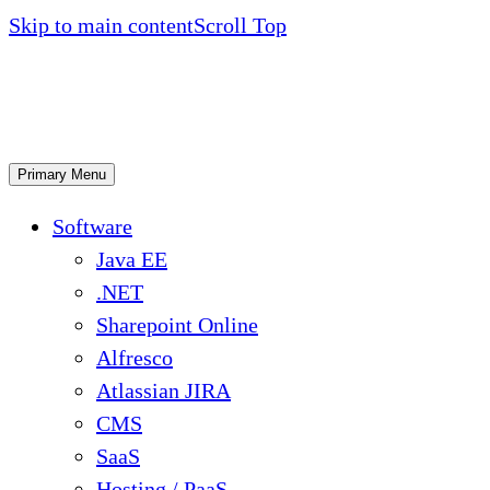
Skip to main content
Scroll Top
Primary Menu
Software
Java EE
.NET
Sharepoint Online
Alfresco
Atlassian JIRA
CMS
SaaS
Hosting / PaaS