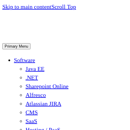
Skip to main content
Scroll Top
Primary Menu
Software
Java EE
.NET
Sharepoint Online
Alfresco
Atlassian JIRA
CMS
SaaS
Hosting / PaaS