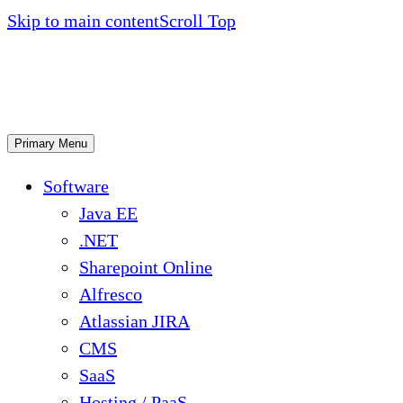
Skip to main content
Scroll Top
Primary Menu
Software
Java EE
.NET
Sharepoint Online
Alfresco
Atlassian JIRA
CMS
SaaS
Hosting / PaaS